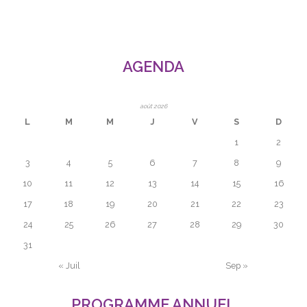
- Cuisine / Pâtisserie
- Ecriture
AGENDA
- Mosaïque
août 2026
- Peinture
L
M
M
J
V
S
D
1
2
- Plongée – baptême
3
4
5
6
7
8
9
- Scrapbooking
10
11
12
13
14
15
16
17
18
19
20
21
22
23
- Sophrologie
24
25
26
27
28
29
30
Devenir adhérent
31
« Juil
Sep »
Partenaires
PROGRAMME ANNUEL
Contact