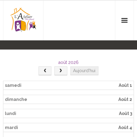
Accueil
L’Association
août 2026
Aujourd'hui
Agenda
samedi
Août 1
Ateliers
dimanche
Août 2
- Anglais
lundi
Août 3
- Balades
mardi
Août 4
- Couture