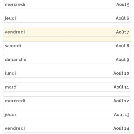
mercredi
Août 5
- Cuisine / Pâtisserie
jeudi
Août 6
- Ecriture
vendredi
Août 7
- Mosaïque
samedi
Août 8
- Peinture
dimanche
Août 9
- Plongée – baptême
lundi
Août 10
- Scrapbooking
mardi
Août 11
- Sophrologie
mercredi
Août 12
Devenir adhérent
jeudi
Août 13
Partenaires
vendredi
Août 14
Contact