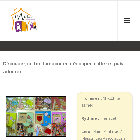
Accueil
L’Association
Découper, coller, tamponner, découper, coller et puis
admirer !
Agenda
Ateliers
Horaires :
9h-12h le
samedi
- Anglais
Rythme :
mensuel
- Balades
Lieu :
Saint Ambroix /
- Couture
Maison des Associations,