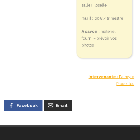
salle Filoselle
- Cuisine / Pâtisserie
Tarif :
60€ / trimestre
- Ecriture
A savoir :
matériel
- Mosaïque
fourni – prévoir vos
photos
- Peinture
- Plongée – baptême
Intervenante :
Palmyre
- Scrapbooking
Pradeilles
- Sophrologie
Facebook
Email
Devenir adhérent
Partenaires
Contact