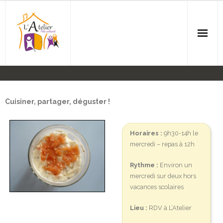
Accueil
L’Association
Cuisiner, partager, déguster !
Agenda
Horaires :
9h30-14h le
mercredi – repas à 12h
Ateliers
Rythme :
Environ un
- Anglais
mercredi sur deux hors
vacances scolaires
- Balades
Lieu :
RDV à L’Atelier
- Couture