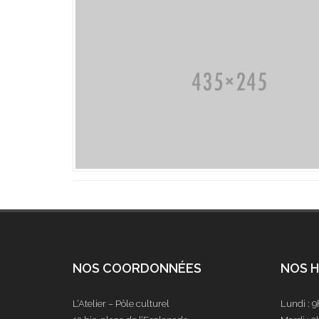
NOS COORDONNÉES
NOS H
L’Atelier – Pôle culturel
Lundi : 