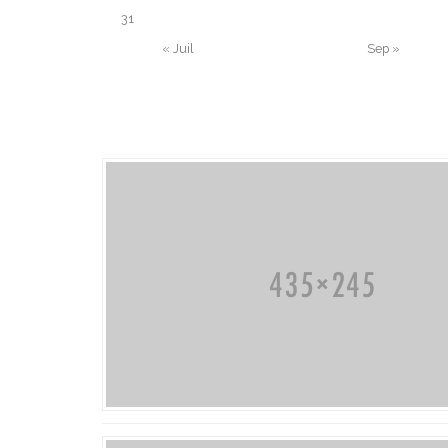
31
« Juil
Sep »