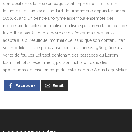
composition et la mise en page avant impression. Le Lorem
Ipsum est le faux texte standard de l’imprimerie depuis les années
1500, quand un peintre anonyme assembla ensemble des
morceaux de texte pour réaliser un livre spécimen de polices de
texte. Il n’a pas fait que survivre cinq siècles, mais s’est aussi
adapté à la bureautique informatique, sans que son contenu n’en
soit modifié. Il a été popularisé dans les années 1960 grâce à la
vente de feuilles Letraset contenant des passages du Lorem
Ipsum, et, plus récemment, par son inclusion dans des
applications de mise en page de texte, comme Aldus PageMaker.
Facebook
Email