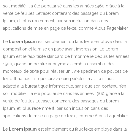
soit modifié. Il a été popularisé dans les années 1960 grâce à la
- Cuisine / Pâtisserie
vente de feuilles Letraset contenant des passages du Lorem
Ipsum, et, plus récemment, par son inclusion dans des
- Ecriture
applications de mise en page de texte, comme Aldus PageMaker.
- Mosaïque
Le
Lorem Ipsum
est simplement du faux texte employé dans la
composition et la mise en page avant impression. Le Lorem
- Peinture
Ipsum est le faux texte standard de l’imprimerie depuis les années
- Plongée – baptême
1500, quand un peintre anonyme assembla ensemble des
morceaux de texte pour réaliser un livre spécimen de polices de
- Scrapbooking
texte. Il n’a pas fait que survivre cinq siècles, mais s’est aussi
adapté à la bureautique informatique, sans que son contenu n’en
- Sophrologie
soit modifié. Il a été popularisé dans les années 1960 grâce à la
vente de feuilles Letraset contenant des passages du Lorem
Devenir adhérent
Ipsum, et, plus récemment, par son inclusion dans des
applications de mise en page de texte, comme Aldus PageMaker.
Partenaires
Le
Lorem Ipsum
est simplement du faux texte employé dans la
Contact