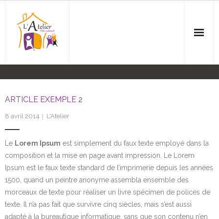
Accueil
L’Association
ARTICLE EXEMPLE 2
8 avril 2014
L'Atelier
Agenda
Ateliers
Le
Lorem Ipsum
est simplement du faux texte employé dans la
composition et la mise en page avant impression. Le Lorem
- Anglais
Ipsum est le faux texte standard de l’imprimerie depuis les années
1500, quand un peintre anonyme assembla ensemble des
- Balades
morceaux de texte pour réaliser un livre spécimen de polices de
texte. Il n’a pas fait que survivre cinq siècles, mais s’est aussi
- Couture
adapté à la bureautique informatique, sans que son contenu n’en